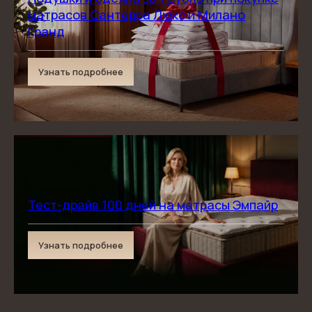
матрасов Сантерра Люкс и Милано
Гранд
Узнать подробнее
Тест-драйв 100 дней на матрасы Эмпайр
Доставка и оплата
Узнать подробнее
Условия и варианты оплаты. Сроки
и способы получения — выбирайте, как
будет удобно именно вам
Подробнее