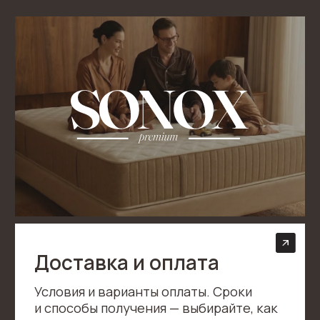
Гарантийные
обязательсва
Условия гарантии на товары: сроки
действия, порядок предъявления
претензий и гарантийного
обслуживания
Подробнее
Утилизация матраса
При покупке нового матраса
вы можете оформить услугу
утилизации. Мы организуем вывоз
и корректную переработку,
избавив вас от лишних забот.
Подробнее